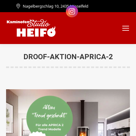
Nagelbergschlag 10, 24354 Koselfeld
DROOF-AKTION-APRICA-2
Sie befinden sich hier: