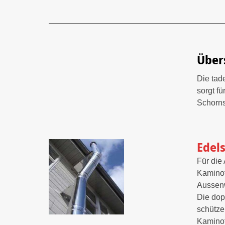
Über
Die tad
sorgt f
Schornst
Edel
Für die
Kaminof
Aussenw
Die dop
schütze
Kaminof