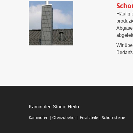
Scho
Häufig 
produzi
Abgase 
abgelei
Wir übe
Bedarfs
Kaminofen Studio Heifo
Kaminöfen | Ofenzubehör | Ersatzteile | Schornsteine