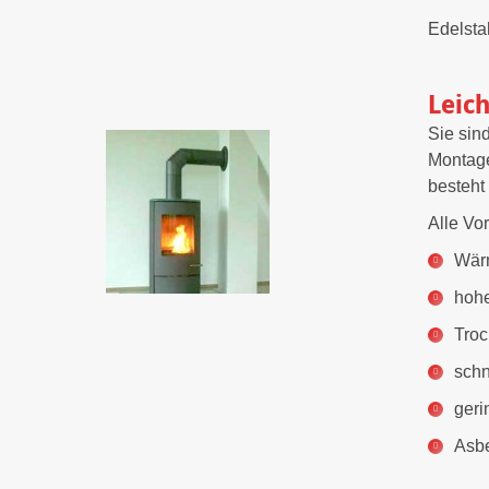
Edelsta
Leic
Sie sin
Montage
besteht
Alle Vor
Wärm
hohe
Tro
schn
geri
Asbe