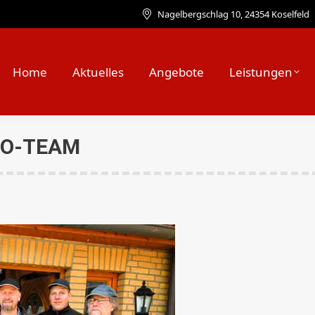
Nagelbergschlag 10, 24354 Koselfeld
Home
Aktuelles
Angebote
Leistungen
FO-TEAM